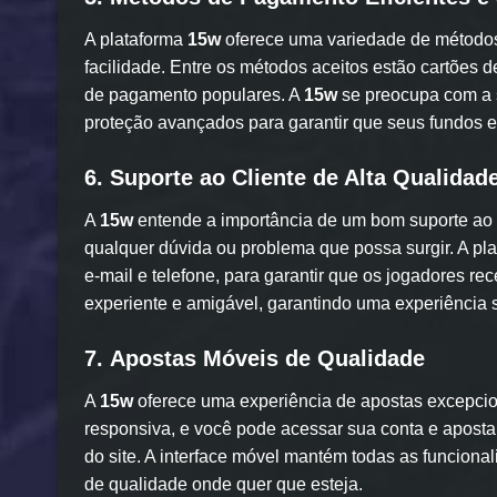
A plataforma
15w
oferece uma variedade de métodos 
facilidade. Entre os métodos aceitos estão cartões de
de pagamento populares. A
15w
se preocupa com a s
proteção avançados para garantir que seus fundos 
6.
Suporte ao Cliente de Alta Qualidad
A
15w
entende a importância de um bom suporte ao cl
qualquer dúvida ou problema que possa surgir. A pla
e-mail e telefone, para garantir que os jogadores re
experiente e amigável, garantindo uma experiência 
7.
Apostas Móveis de Qualidade
A
15w
oferece uma experiência de apostas excepcio
responsiva, e você pode acessar sua conta e apostar
do site. A interface móvel mantém todas as funcion
de qualidade onde quer que esteja.