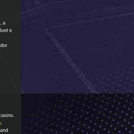
, a
ável e
ador
casino.
m
,
 and