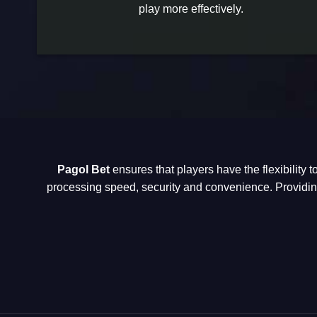
play more effectively.
Pagol Bet
ensures that players have the flexibility
processing speed, security and convenience. Providing a