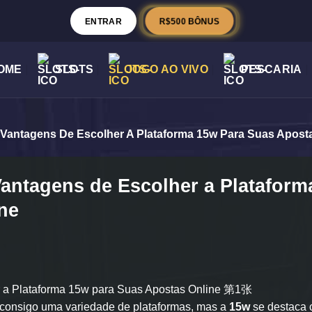
ENTRAR
R$500 BÔNUS
OME
SLOTS
JOGO AO VIVO
PESCARIA
Vantagens De Escolher A Plataforma 15w Para Suas Apost
antagens de Escolher a Plataform
ne
e consigo uma variedade de plataformas, mas a
15w
se destaca