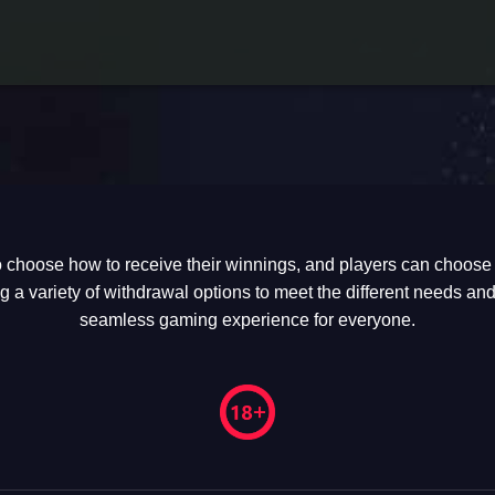
 to choose how to receive their winnings, and players can choos
 variety of withdrawal options to meet the different needs and p
seamless gaming experience for everyone.