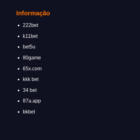
Informação
222bet
k11bet
bet5u
80game
65x.com
kkk bet
34 bet
87a.app
bkbet