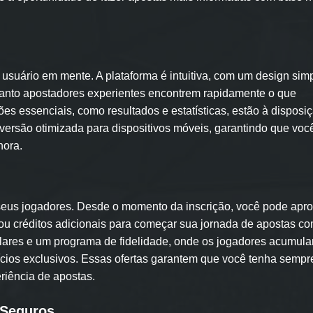
usuário em mente. A plataforma é intuitiva, com um design sim
 quanto apostadores experientes encontrem rapidamente o que
ões essenciais, como resultados e estatísticas, estão à disposi
ersão otimizada para dispositivos móveis, garantindo que voc
hora.
eus jogadores. Desde o momento da inscrição, você pode apro
 ou créditos adicionais para começar sua jornada de apostas c
ulares e um programa de fidelidade, onde os jogadores acumul
cios exclusivos. Essas ofertas garantem que você tenha sempr
riência de apostas.
 Seguros